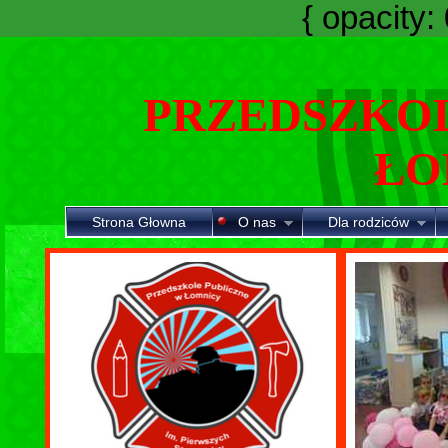
{ opacity: 0
PRZEDSZKOL
ŁO
Strona Głowna
O nas
Dla rodziców