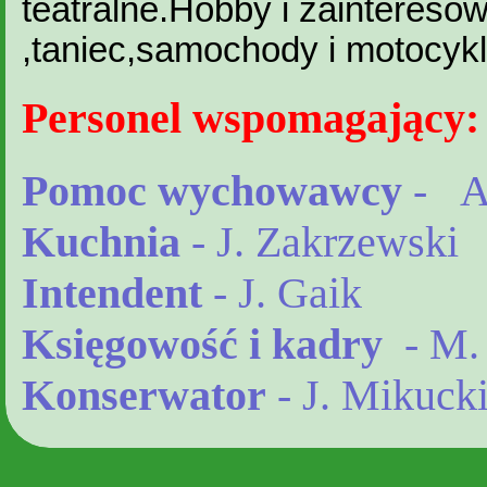
teatralne.Hobby i zainteresow
,taniec,samochody i motocyk
Personel wspomagający:
Pomoc wychowawcy
- A.
Kuchnia
- J. Zakrzewski
Intendent
- J. Gaik
Księgowość i kadry
- M. 
Konserwator
- J. Mikuck