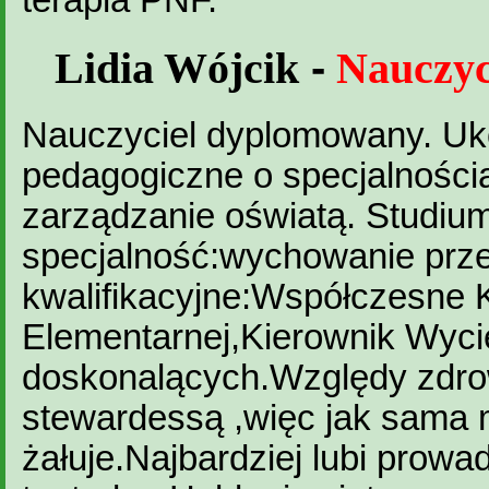
terapia PNF.
Lidia Wójcik
-
Nauczyc
Nauczyciel dyplomowany. Uk
pedagogiczne o specjalnośc
zarządzanie oświatą. Studium
specjalność:wychowanie prz
kwalifikacyjne:Współczesne 
Elementarnej,Kierownik Wyci
doskonalących.Względy zdrowo
stewardessą ,więc jak sama 
żałuje.Najbardziej lubi prowa