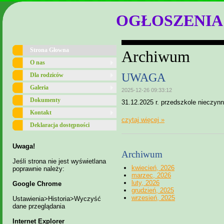
OGŁOSZENIA
Strona Głowna
Archiwum
O nas
UWAGA
Dla rodziców
Galeria
2025-12-26 09:33:12
Dokumenty
31.12.2025 r. przedszkole nieczyn
Kontakt
czytaj więcej »
Deklaracja dostępności
Uwaga!
Archiwum
Jeśli strona nie jest wyświetlana
kwiecień, 2026
poprawnie należy:
marzec, 2026
luty, 2026
Google Chrome
grudzień, 2025
wrzesień, 2025
Ustawienia>Historia>Wyczyść
dane przeglądania
Internet Explorer