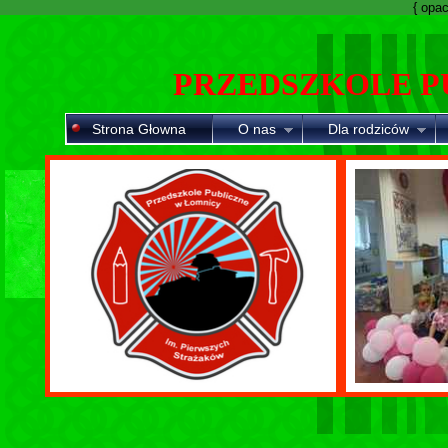
{ opaci
PRZEDSZKOLE P
Strona Głowna
O nas
Dla rodziców