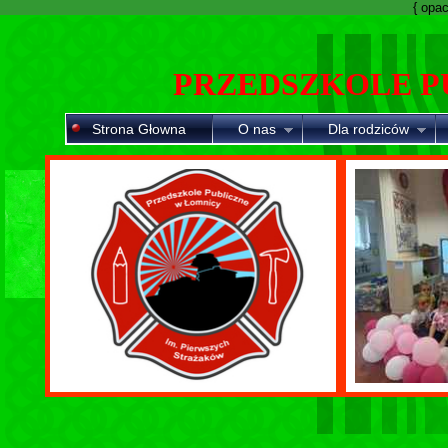
{ opaci
PRZEDSZKOLE P
Strona Głowna
O nas
Dla rodziców