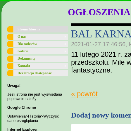
OGŁOSZENIA
Strona Głowna
BAL KARN
O nas
2021-01-27 17:46:56, 
Dla rodziców
Galeria
11 lutego 2021 r
Dokumenty
przedszkolu. Mile 
Kontakt
fantastyczne.
Deklaracja dostępności
Uwaga!
« powrót
Jeśli strona nie jest wyświetlana
poprawnie należy:
Google Chrome
Dodaj nowy komen
Ustawienia>Historia>Wyczyść
dane przeglądania
Internet Explorer