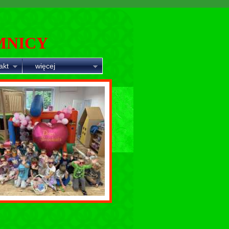
MNICY
akt
więcej