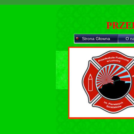
PRZE
Strona Głowna
O n