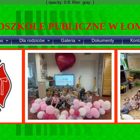
{ opacity: 0.8; filter: gray; }
DSZKOLE PUBLICZNE W ŁO
as
Dla rodziców
Galeria
Dokumenty
Kont