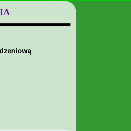
IA
odzeniową