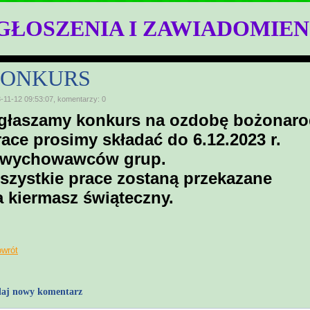
GŁOSZENIA I ZAWIADOMIEN
ONKURS
-11-12 09:53:07, komentarzy: 0
głaszamy konkurs na ozdobę bożonar
race prosimy składać do 6.12.2023 r.
 wychowawców grup.
szystkie prace zostaną przekazane
a kiermasz świąteczny.
owrót
aj nowy komentarz