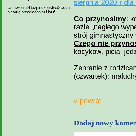
sierpnia-2020-r-dla
Ustawienia>Bezpieczeństwo>Usuń
historię przeglądania>Usuń
Co przynosimy
: 
razie „nagłego wypa
strój gimnastyczny
Czego nie przyno
kocyków, picia, jed
Zebranie z rodzica
(czwartek): maluchy
« powrót
Dodaj nowy komen