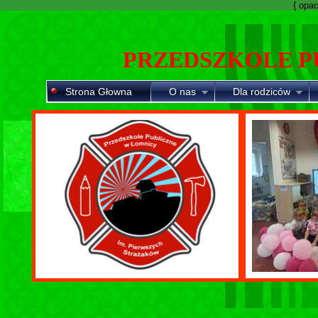
{ opaci
PRZEDSZKOLE P
Strona Głowna
O nas
Dla rodziców