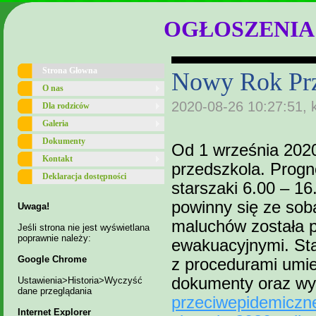
OGŁOSZENIA
Strona Głowna
Nowy Rok Pr
O nas
2020-08-26 10:27:51, 
Dla rodziców
Galeria
Dokumenty
Od 1 września 202
Kontakt
przedszkola. Progn
Deklaracja dostępności
starszaki 6.00 – 16
powinny się ze sob
Uwaga!
maluchów została p
Jeśli strona nie jest wyświetlana
poprawnie należy:
ewakuacyjnymi. Sta
Google Chrome
z procedurami umi
dokumenty oraz w
Ustawienia>Historia>Wyczyść
dane przeglądania
przeciwepidemiczne
Internet Explorer