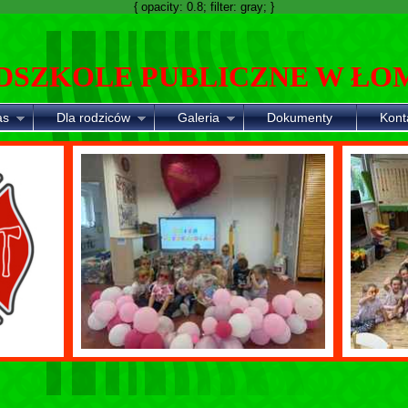
{ opacity: 0.8; filter: gray; }
DSZKOLE PUBLICZNE W ŁO
as
Dla rodziców
Galeria
Dokumenty
Kont