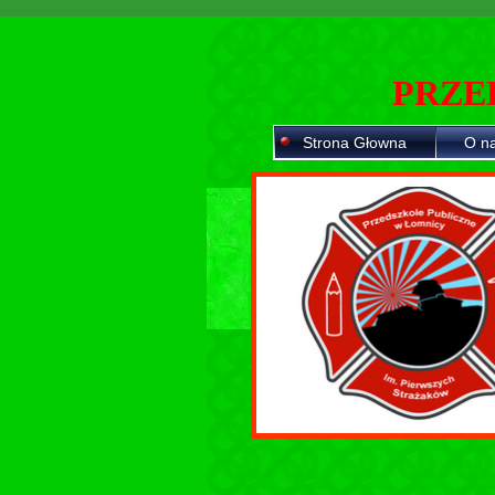
PRZE
Strona Głowna
O n