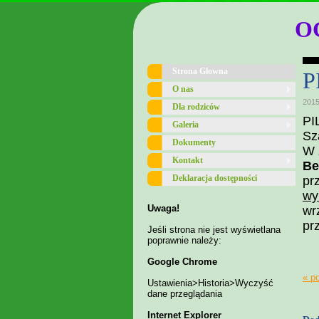
O
Strona Głowna
P
O nas
2015
Dla rodziców
PI
Galeria
Sz
Dokumenty
W 
Kontakt
Be
Deklaracja dostępności
pr
wy
Uwaga!
wr
pr
Jeśli strona nie jest wyświetlana
poprawnie należy:
Google Chrome
« p
Ustawienia>Historia>Wyczyść
dane przeglądania
Internet Explorer