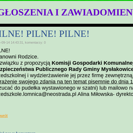
GŁOSZENIA I ZAWIADOMIEN
ILNE! PILNE! PILNE!
-09-14 14:43:31, komentarzy: 0
LNE!
anowni Rodzice.
związku z propozycją
Komisji Gospodarki Komunalnej
zpieczeństwa Publicznego Rady Gminy Mysłakowic
zedszkolnej i wydzierżawienie jej przez firmę zewnętrzną
rażenie swojego zdania na ten temat pisemnie do dnia 1
zucać do pudełka wystawionego w szatni) lub mailowo n
zedszkole.lomnica@neostrada.pl Alina Miłowska- dyrekto
owrót