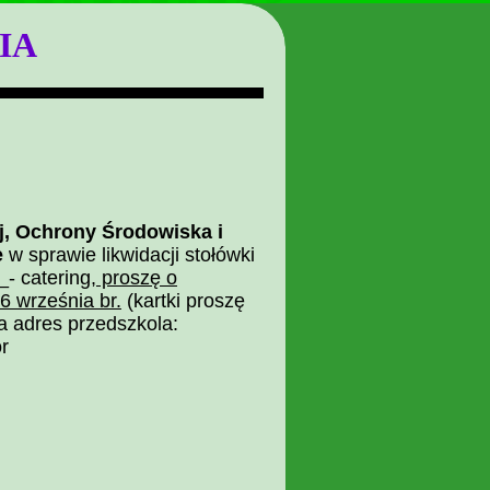
IA
, Ochrony Środowiska i
e
w sprawie likwidacji stołówki
_- catering,
proszę o
6 września br.
(kartki proszę
a adres przedszkola:
r