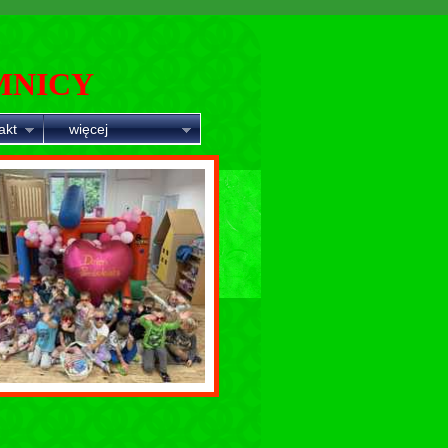
MNICY
akt
więcej