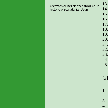
13.
Ustawienia>Bezpieczeństwo>Usuń
14.
historię przeglądania>Usuń
15.
16.
17.
18.
19.
20.
21.
22.
23.
24.
25.
G
1.
2.
3.
4.