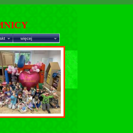
MNICY
akt
więcej