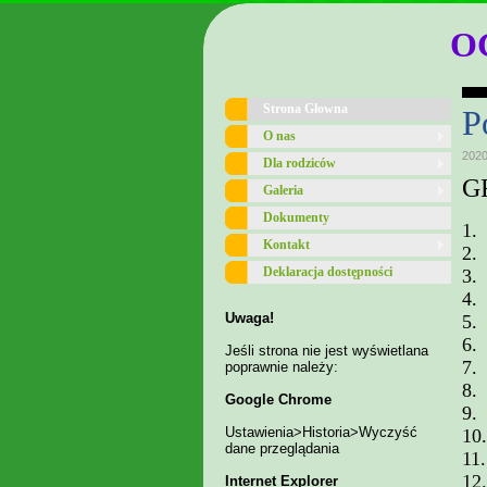
O
Strona Głowna
P
O nas
2020
Dla rodziców
G
Galeria
Dokumenty
1.
Kontakt
2.
Deklaracja dostępności
3.
4.
Uwaga!
5.
6.
Jeśli strona nie jest wyświetlana
7.
poprawnie należy:
8.
Google Chrome
9.
Ustawienia>Historia>Wyczyść
10.
dane przeglądania
11.
12.
Internet Explorer