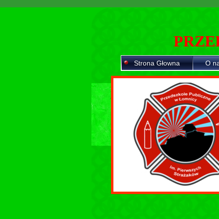
PRZE
Strona Głowna
O n