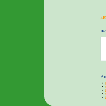
« p
Dod
Ar