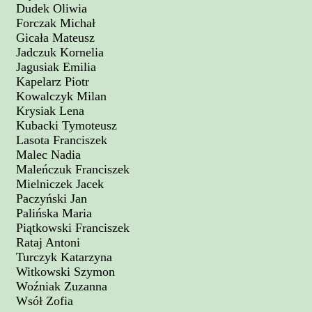
Dudek Oliwia
Forczak Michał
Gicała Mateusz
Jadczuk Kornelia
Jagusiak Emilia
Kapelarz Piotr
Kowalczyk Milan
Krysiak Lena
Kubacki Tymoteusz
Lasota Franciszek
Malec Nadia
Maleńczuk Franciszek
Mielniczek Jacek
Paczyński Jan
Palińska Maria
Piątkowski Franciszek
Rataj Antoni
Turczyk Katarzyna
Witkowski Szymon
Woźniak Zuzanna
Wsół Zofia