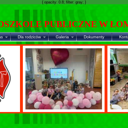
{ opacity: 0.8; filter: gray; }
DSZKOLE PUBLICZNE W ŁO
as
Dla rodziców
Galeria
Dokumenty
Kont