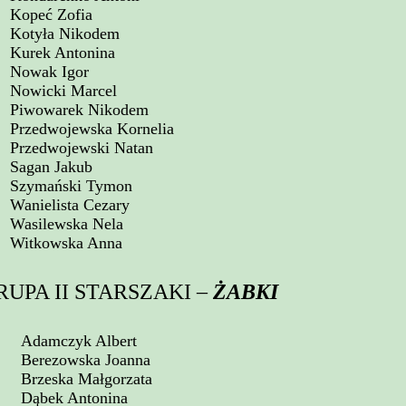
Kopeć Zofia
Kotyła Nikodem
Kurek Antonina
Nowak Igor
Nowicki Marcel
Piwowarek Nikodem
Przedwojewska Kornelia
Przedwojewski Natan
Sagan Jakub
Szymański Tymon
Wanielista Cezary
Wasilewska Nela
Witkowska Anna
RUPA II STARSZAKI –
ŻABKI
Adamczyk Albert
Berezowska Joanna
Brzeska Małgorzata
Dąbek Antonina