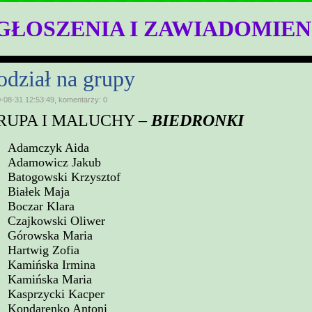
GŁOSZENIA I ZAWIADOMIEN
odział na grupy
-08-31 12:53:49, komentarzy: 0
RUPA I MALUCHY –
BIEDRONKI
Adamczyk Aida
Adamowicz Jakub
Batogowski Krzysztof
Białek Maja
Boczar Klara
Czajkowski Oliwer
Górowska Maria
Hartwig Zofia
Kamińska Irmina
Kamińska Maria
Kasprzycki Kacper
Kondarenko Antoni