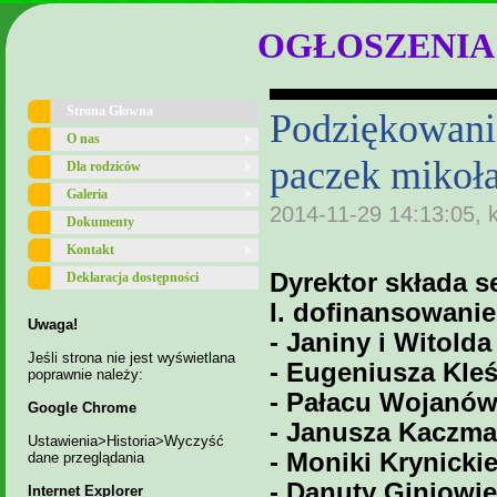
OGŁOSZENIA
Strona Głowna
Podziękowani
O nas
paczek mikoł
Dla rodziców
Galeria
2014-11-29 14:13:05, 
Dokumenty
Kontakt
Dyrektor składa 
Deklaracja dostępności
I. dofinansowanie
Uwaga!
- Janiny i Witold
Jeśli strona nie jest wyświetlana
- Eugeniusza Kleś
poprawnie należy:
- Pałacu Wojanów
Google Chrome
- Janusza Kaczma
Ustawienia>Historia>Wyczyść
- Moniki Krynickie
dane przeglądania
- Danuty Giniowi
Internet Explorer