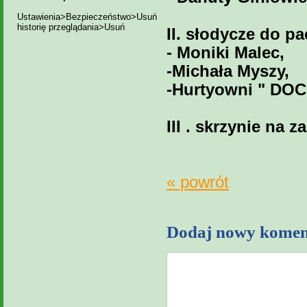
Ustawienia>Bezpieczeństwo>Usuń
historię przeglądania>Usuń
II. słodycze do pa
- Moniki Malec,
-Michała Myszy,
-Hurtyowni " DO
III . skrzynie na
« powrót
Dodaj nowy komen