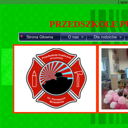
{ opaci
PRZEDSZKOLE P
Strona Głowna
O nas
Dla rodziców