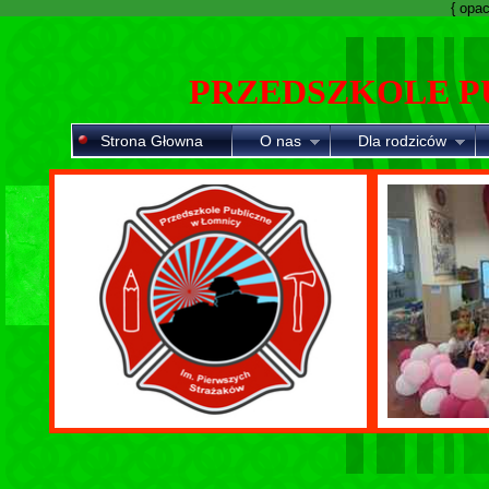
{ opaci
PRZEDSZKOLE P
Strona Głowna
O nas
Dla rodziców