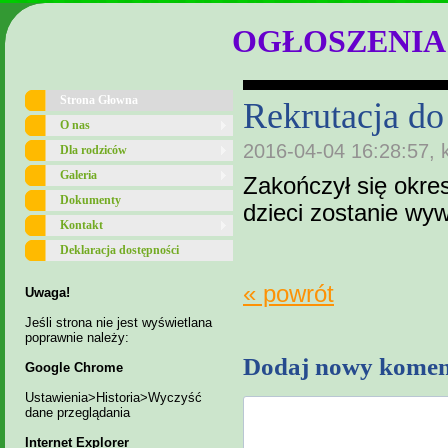
OGŁOSZENIA
Strona Głowna
Rekrutacja do
O nas
2016-04-04 16:28:57, 
Dla rodziców
Galeria
Zakończył się okres
Dokumenty
dzieci zostanie wyw
Kontakt
Deklaracja dostępności
« powrót
Uwaga!
Jeśli strona nie jest wyświetlana
poprawnie należy:
Dodaj nowy komen
Google Chrome
Ustawienia>Historia>Wyczyść
dane przeglądania
Internet Explorer