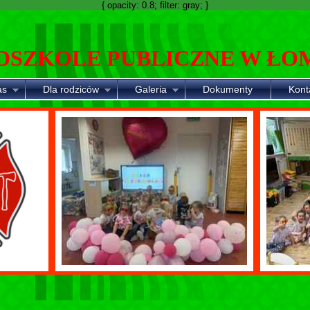
{ opacity: 0.8; filter: gray; }
DSZKOLE PUBLICZNE W ŁO
as
Dla rodziców
Galeria
Dokumenty
Kont