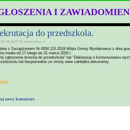
GŁOSZENIA I ZAWIADOMIEN
ekrutacja do przedszkola.
-02-16 10:32:59, komentarzy: 0
dnie z Zarządzeniem Nr 0050.115.2019 Wójta Gminy Mysłakowice z dnia grudni
zie trwała od 17 lutego do 31 marca 2020 r.
rtę zgłoszenia dziecka do przedszkola" lub "Deklarację o kontynuowaniu wy
rzedszkolu lub bezpośrednio ze strony www zakładka dokumenty.
owrót
aj nowy komentarz