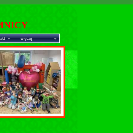
MNICY
akt
więcej