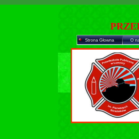
PRZE
Strona Głowna
O n