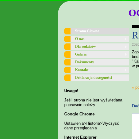
O
Strona Głowna
R
O nas
2020
Dla rodziców
Zgo
Galeria
będ
"Ka
Dokumenty
w p
Kontakt
Deklaracja dostępności
« p
Uwaga!
Jeśli strona nie jest wyświetlana
poprawnie należy:
Dod
Google Chrome
Ustawienia>Historia>Wyczyść
dane przeglądania
Internet Explorer