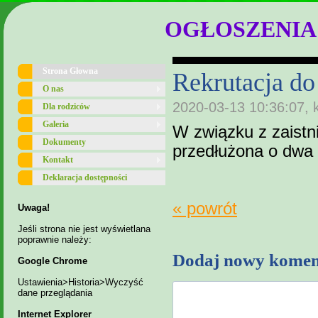
OGŁOSZENIA
Strona Głowna
Rekrutacja do
O nas
2020-03-13 10:36:07, 
Dla rodziców
Galeria
W związku z zaistni
Dokumenty
przedłużona o dwa 
Kontakt
Deklaracja dostępności
« powrót
Uwaga!
Jeśli strona nie jest wyświetlana
poprawnie należy:
Dodaj nowy komen
Google Chrome
Ustawienia>Historia>Wyczyść
dane przeglądania
Internet Explorer