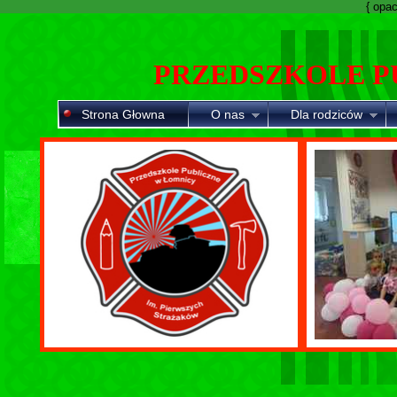
{ opaci
PRZEDSZKOLE P
Strona Głowna
O nas
Dla rodziców