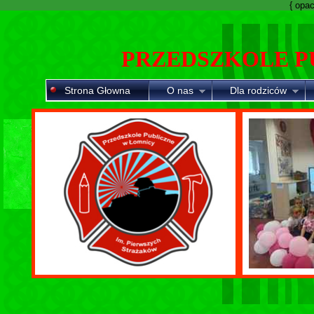
{ opaci
PRZEDSZKOLE P
Strona Głowna
O nas
Dla rodziców