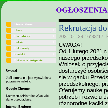
OGŁOSZENIA
Strona Głowna
Rekrutacja do
O nas
2021-01-29 16:33:17, 
Dla rodziców
Galeria
UWAGA!
Dokumenty
Od 1 lutego 2021 r.
Kontakt
naszego przedszko
Deklaracja dostępności
Wniosek o przyjeci
dostarczyć osobiśc
Uwaga!
sie w ganku Przeds
Jeśli strona nie jest wyświetlana
poprawnie należy:
przedszkolnego: p
Google Chrome
Oferujemy nauke p
potrzeb i rozwoju d
Ustawienia>Historia>Wyczyść
dane przeglądania
różnorodne kaciki
Internet Explorer