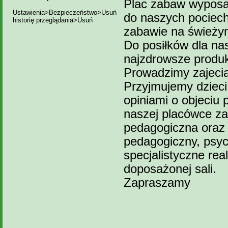
Plac zabaw wyposa
Ustawienia>Bezpieczeństwo>Usuń
do naszych pociech
historię przeglądania>Usuń
zabawie na świeży
Do posiłków dla na
najzdrowsze produk
Prowadzimy zajecia
Przyjmujemy dzieci
opiniami o objeci
naszej placówce za
pedagogiczna oraz s
pedagogiczny, psyc
specjalistyczne rea
doposażonej sali.
Zapraszamy