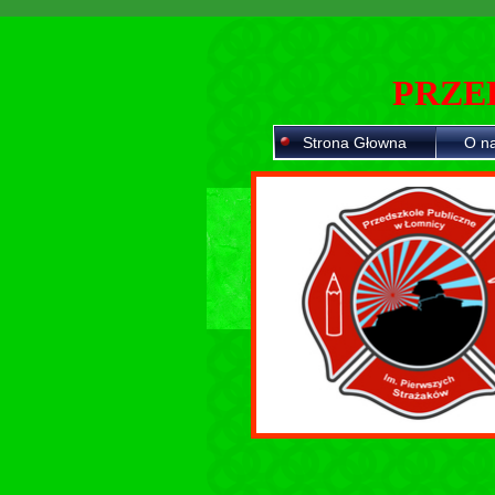
PRZE
Strona Głowna
O n