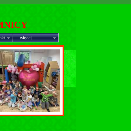
MNICY
akt
więcej