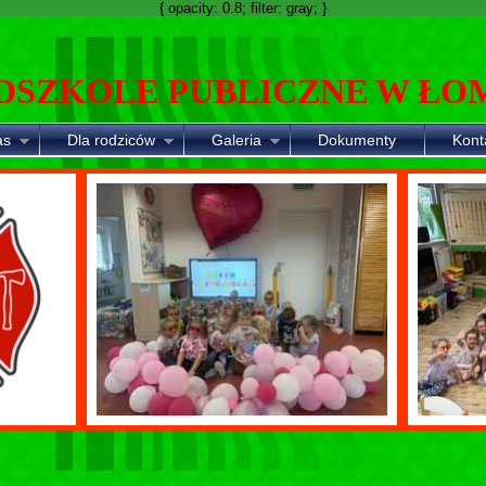
{ opacity: 0.8; filter: gray; }
DSZKOLE PUBLICZNE W ŁO
as
Dla rodziców
Galeria
Dokumenty
Kont