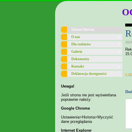
O
Strona Głowna
R
O nas
2024
Dla rodziców
Rek
Galeria
15.
Dokumenty
Kontakt
Deklaracja dostępności
« p
Uwaga!
Dod
Jeśli strona nie jest wyświetlana
poprawnie należy:
Google Chrome
Ustawienia>Historia>Wyczyść
dane przeglądania
Internet Explorer