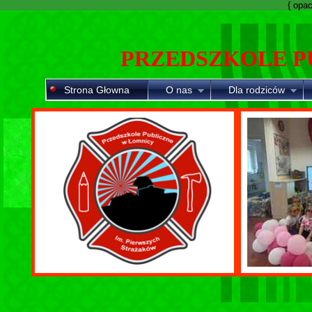
{ opaci
PRZEDSZKOLE P
Strona Głowna
O nas
Dla rodziców