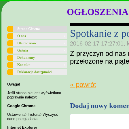
OGŁOSZENIA
Strona Głowna
Spotkanie z p
O nas
2016-02-17 17:27:01, 
Dla rodziców
Galeria
Z przyczyn od nas 
Dokumenty
przełożone na piąt
Kontakt
Deklaracja dostępności
« powrót
Uwaga!
Jeśli strona nie jest wyświetlana
poprawnie należy:
Dodaj nowy komen
Google Chrome
Ustawienia>Historia>Wyczyść
dane przeglądania
Internet Explorer