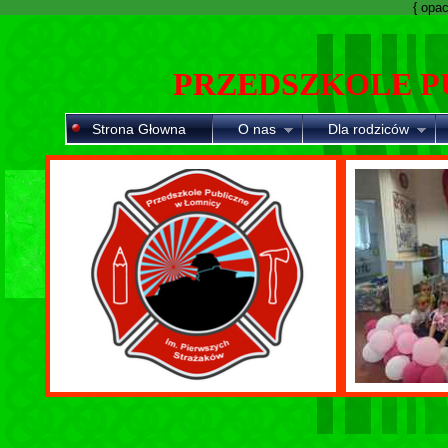
{ opaci
PRZEDSZKOLE P
Strona Głowna
O nas
Dla rodziców