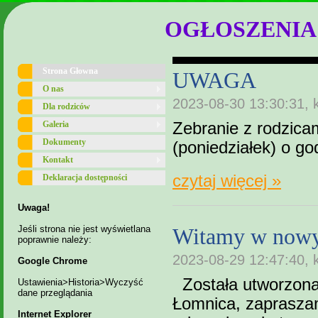
OGŁOSZENIA
Strona Głowna
UWAGA
O nas
2023-08-30 13:30:31, 
Dla rodziców
Galeria
Zebranie z rodzica
Dokumenty
(poniedziałek) o go
Kontakt
czytaj więcej »
Deklaracja dostępności
Uwaga!
Jeśli strona nie jest wyświetlana
Witamy w nowy
poprawnie należy:
2023-08-29 12:47:40, 
Google Chrome
Została utworzona
Ustawienia>Historia>Wyczyść
dane przeglądania
Łomnica, zaprasza
Internet Explorer