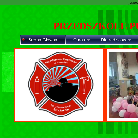
{ opaci
PRZEDSZKOLE P
Strona Głowna
O nas
Dla rodziców