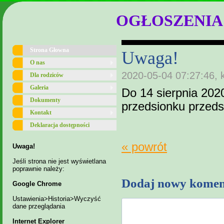
OGŁOSZENIA
Strona Głowna
Uwaga!
O nas
2020-05-04 07:27:46, 
Dla rodziców
Galeria
Do 14 sierpnia 2020
Dokumenty
przedsionku przedsz
Kontakt
Deklaracja dostępności
« powrót
Uwaga!
Jeśli strona nie jest wyświetlana
poprawnie należy:
Dodaj nowy komen
Google Chrome
Ustawienia>Historia>Wyczyść
dane przeglądania
Internet Explorer