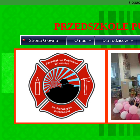
{ opaci
PRZEDSZKOLE P
Strona Głowna
O nas
Dla rodziców