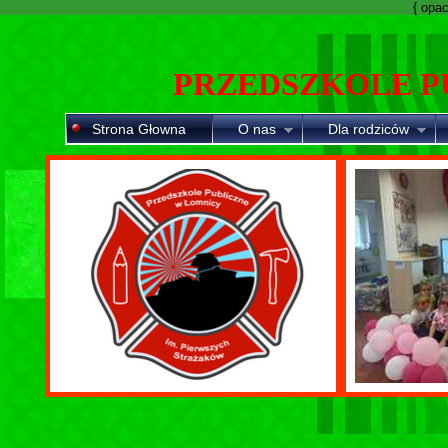
{ opaci
PRZEDSZKOLE P
Strona Głowna
O nas
Dla rodziców