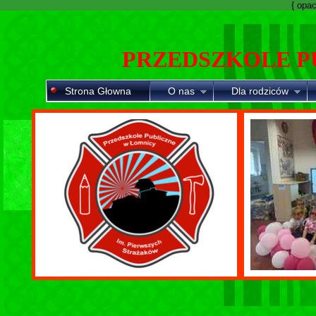
{ opaci
PRZEDSZKOLE P
Strona Głowna
O nas
Dla rodziców