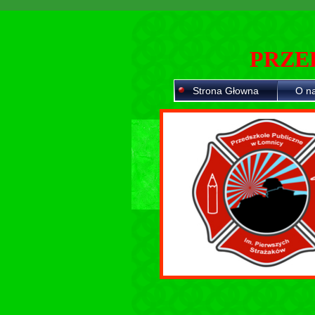
PRZE
Strona Głowna
O n