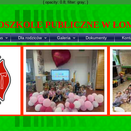
{ opacity: 0.8; filter: gray; }
DSZKOLE PUBLICZNE W ŁO
as
Dla rodziców
Galeria
Dokumenty
Kont