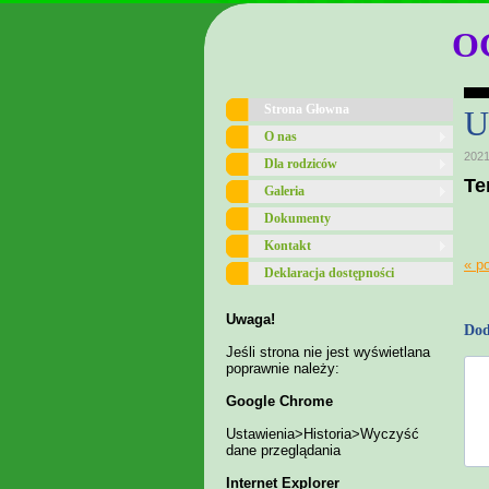
O
Strona Głowna
U
O nas
2021
Dla rodziców
Te
Galeria
Dokumenty
Kontakt
« p
Deklaracja dostępności
Uwaga!
Dod
Jeśli strona nie jest wyświetlana
poprawnie należy:
Google Chrome
Ustawienia>Historia>Wyczyść
dane przeglądania
Internet Explorer