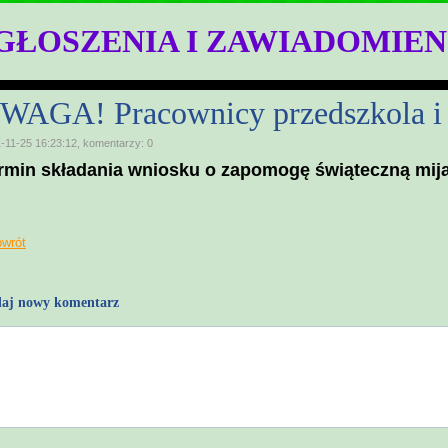
GŁOSZENIA I ZAWIADOMIEN
WAGA! Pracownicy przedszkola i 
-11-25 16:23:12, komentarzy: 0
rmin składania wniosku o zapomogę świąteczną mij
owrót
aj nowy komentarz