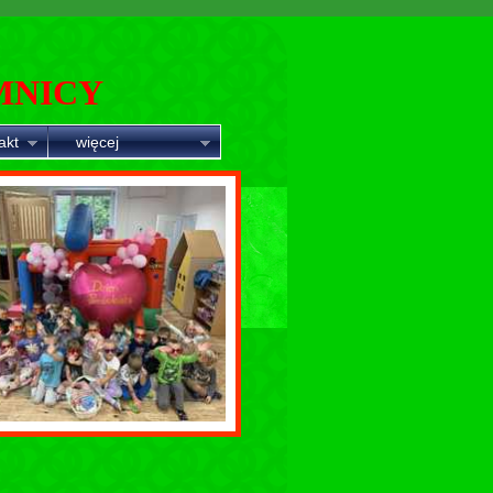
MNICY
akt
więcej