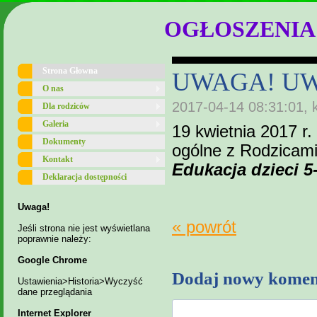
OGŁOSZENIA
Strona Głowna
UWAGA! U
O nas
2017-04-14 08:31:01, 
Dla rodziców
Galeria
19 kwietnia 2017 r.
Dokumenty
ogólne z Rodzicami
Kontakt
Edukacja dzieci 5-
Deklaracja dostępności
Uwaga!
« powrót
Jeśli strona nie jest wyświetlana
poprawnie należy:
Google Chrome
Dodaj nowy komen
Ustawienia>Historia>Wyczyść
dane przeglądania
Internet Explorer