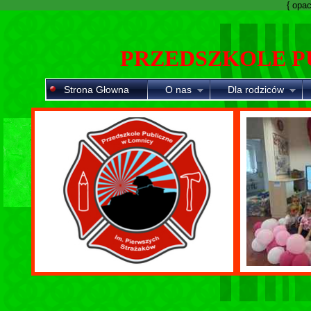
{ opaci
PRZEDSZKOLE P
Strona Głowna
O nas
Dla rodziców