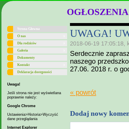
OGŁOSZENIA
Strona Głowna
UWAGA! U
O nas
2018-06-19 17:05:18, 
Dla rodziców
Galeria
Serdecznie zapras
Dokumenty
naszego przedszkol
Kontakt
27.06. 2018 r. o go
Deklaracja dostępności
Uwaga!
« powrót
Jeśli strona nie jest wyświetlana
poprawnie należy:
Google Chrome
Dodaj nowy komen
Ustawienia>Historia>Wyczyść
dane przeglądania
Internet Explorer