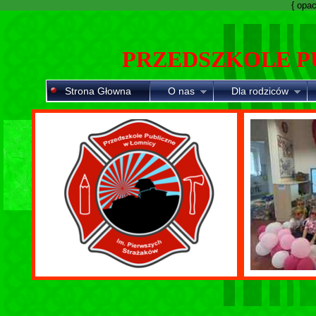
{ opaci
PRZEDSZKOLE P
Strona Głowna
O nas
Dla rodziców