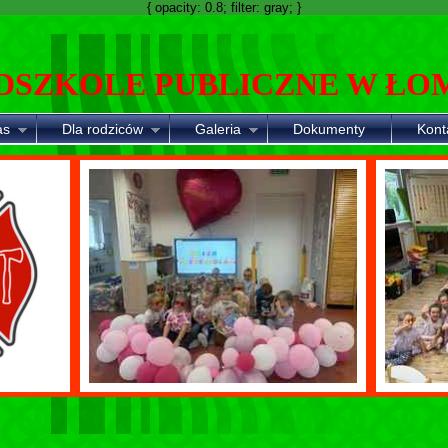
{ opacity: 0.8; filter: gray; }
DSZKOLE PUBLICZNE W ŁO
as
Dla rodziców
Galeria
Dokumenty
Kont