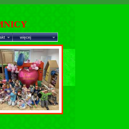
MNICY
akt
więcej