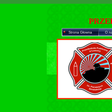
PRZE
Strona Głowna
O n