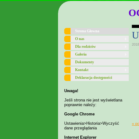
O
Strona Głowna
U
O nas
2018
Dla rodziców
Galeria
Dokumenty
Kontakt
Deklaracja dostępności
Uwaga!
Jeśli strona nie jest wyświetlana
poprawnie należy:
Google Chrome
Ustawienia>Historia>Wyczyść
« p
dane przeglądania
Internet Explorer