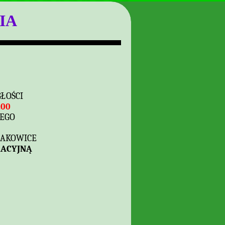
IA
GŁOŚCI
.00
NEGO
ŁAKOWICE
RACYJNĄ