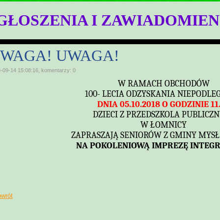
GŁOSZENIA I ZAWIADOMIEN
WAGA! UWAGA!
-09-14 15:08:16, komentarzy: 0
W RAMACH OBCHODÓW
100- LECIA ODZYSKANIA NIEPODLE
DNIA 05.10.2018 O GODZINIE 11
DZIECI Z PRZEDSZKOLA PUBLICZ
W ŁOMNICY
ZAPRASZAJĄ SENIORÓW Z GMINY MYS
NA POKOLENIOWĄ IMPREZĘ INTEG
owrót