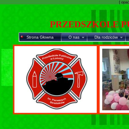
{ opaci
PRZEDSZKOLE P
Strona Głowna
O nas
Dla rodziców