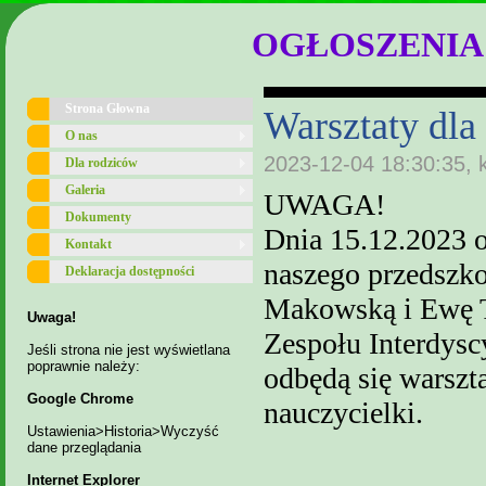
OGŁOSZENIA
Strona Głowna
Warsztaty dla
O nas
2023-12-04 18:30:35, 
Dla rodziców
Galeria
UWAGA!
Dokumenty
Dnia 15.12.2023 o
Kontakt
naszego przedszko
Deklaracja dostępności
Makowsk
ą
i Ew
ę
Uwaga!
Zespołu Interdys
Jeśli strona nie jest wyświetlana
poprawnie należy:
odbędą się warszt
Google Chrome
nauczycielki.
Ustawienia>Historia>Wyczyść
dane przeglądania
Internet Explorer