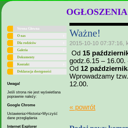
OGŁOSZENIA
Strona Głowna
Ważne!
O nas
2015-10-10 07:37:16, 
Dla rodziców
Galeria
Od
15 październi
Dokumenty
godz.6.15 – 16.00.
Kontakt
Od
12 październik
Deklaracja dostępności
Wprowadzamy tzw. 
12.00.
Uwaga!
Jeśli strona nie jest wyświetlana
poprawnie należy:
Google Chrome
« powrót
Ustawienia>Historia>Wyczyść
dane przeglądania
Dodaj nowy komen
Internet Explorer