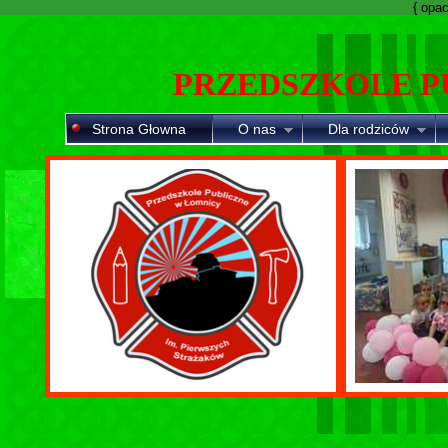
{ opaci
PRZEDSZKOLE P
Strona Głowna
O nas
Dla rodziców