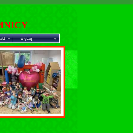
MNICY
akt
więcej