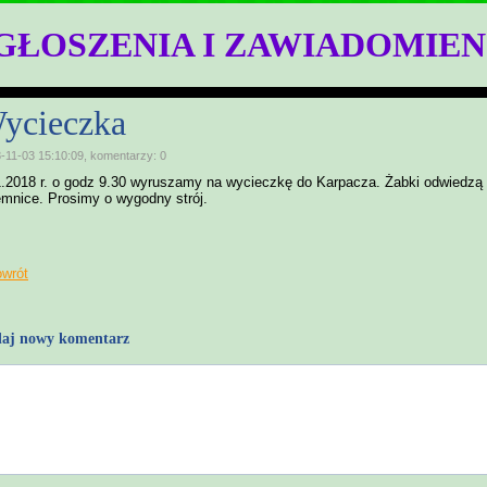
GŁOSZENIA I ZAWIADOMIEN
ycieczka
-11-03 15:10:09, komentarzy: 0
1.2018 r. o godz 9.30 wyruszamy na wycieczkę do Karpacza. Żabki odwiedz
emnice. Prosimy o wygodny strój.
owrót
aj nowy komentarz