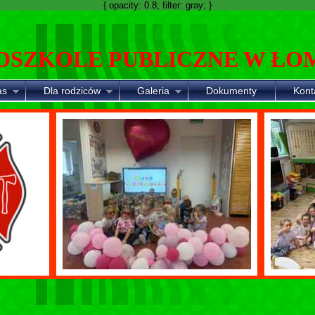
{ opacity: 0.8; filter: gray; }
DSZKOLE PUBLICZNE W ŁO
as
Dla rodziców
Galeria
Dokumenty
Kont