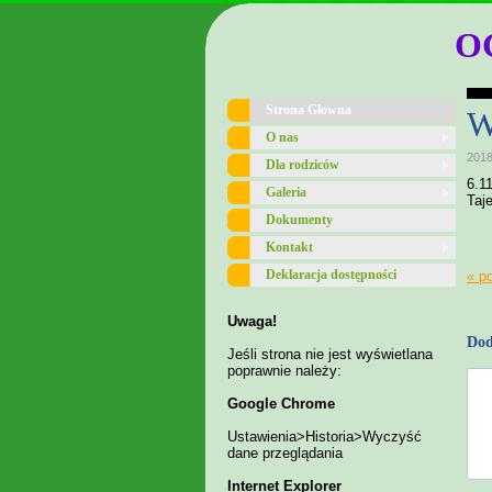
O
Strona Głowna
W
O nas
2018
Dla rodziców
6.1
Galeria
Taj
Dokumenty
Kontakt
Deklaracja dostępności
« p
Uwaga!
Dod
Jeśli strona nie jest wyświetlana
poprawnie należy:
Google Chrome
Ustawienia>Historia>Wyczyść
dane przeglądania
Internet Explorer