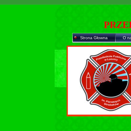
PRZE
Strona Głowna
O n