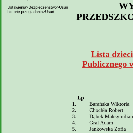
WY
Ustawienia>Bezpieczeństwo>Usuń
historię przeglądania>Usuń
PRZEDSZKO
Lista dzie
Publicznego 
Lp
1.
Barańska Wiktoria
2.
Chochła Robert
3.
Dąbek Maksymilian
4.
Gral Adam
5.
Jankowska Zofia