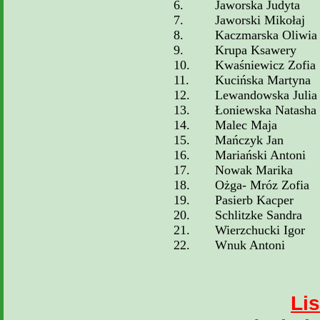
6.
Jaworska Judyta
7.
Jaworski Mikołaj
8.
Kaczmarska Oliwia
9.
Krupa Ksawery
10.
Kwaśniewicz Zofia
11.
Kucińska Martyna
12.
Lewandowska Julia
13.
Łoniewska Natasha
14.
Malec Maja
15.
Mańczyk Jan
16.
Mariański Antoni
17.
Nowak Marika
18.
Ożga- Mróz Zofia
19.
Pasierb Kacper
20.
Schlitzke Sandra
21.
Wierzchucki Igor
22.
Wnuk Antoni
Lis