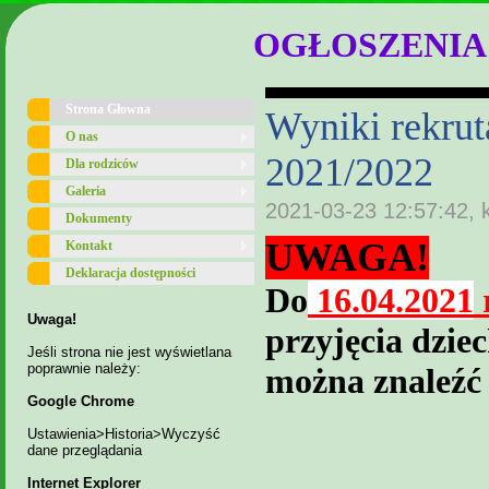
OGŁOSZENIA
Strona Głowna
Wyniki rekrut
O nas
2021/2022
Dla rodziców
Galeria
2021-03-23 12:57:42, 
Dokumenty
UWAGA!
Kontakt
Deklaracja dostępności
Do
16.04.20
2
1
Uwaga!
przyjęcia dzi
Jeśli strona nie jest wyświetlana
poprawnie należy:
można znaleź
Google Chrome
Ustawienia>Historia>Wyczyść
dane przeglądania
Internet Explorer