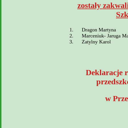
zostały
zakwal
Szk
1.
Dragon Martyna
2.
Marceniuk- Jaruga Ma
3.
Zatylny Karol
Deklaracje 
przedszk
w Prz