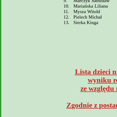
9.
Marczyk Satnisław
10.
Mariańska Liliana
11.
Mysza Witold
12.
Pielech Michał
13.
Sierka Kinga
Lista dzieci
n
wyniku r
z
e względu 
Z
godnie z pos