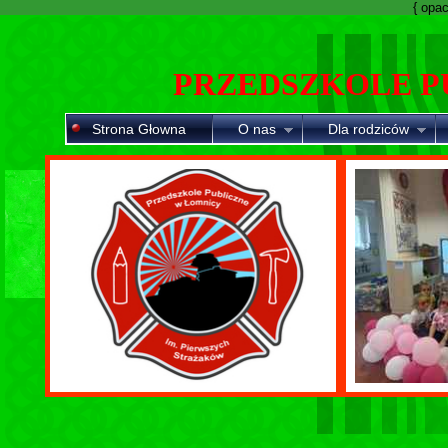
{ opaci
PRZEDSZKOLE P
Strona Głowna
O nas
Dla rodziców