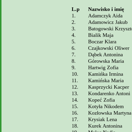
L.p
Nazwisko i imię
1.
Adamczyk Aida
2.
Adamowicz Jakub
3.
Batogowski Krzyszt
4.
Bialik Maja
5.
Boczar Klara
6.
Czajkowski Oliwer
7.
Dąbek Antonina
8.
Górowska Maria
9.
Hartwig Zofia
10.
Kamińka Irmina
11.
Kamińska Maria
12.
Kasprzycki Kacper
13.
Kondarenko Antoni
14.
Kopeć Zofia
15.
Kotyła Nikodem
16.
Kozłowska Martyna
17.
Krysiak Lena
18.
Kurek Antonina