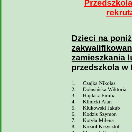
P
rzedszkol
rekrut
Dzieci na poniż
zakwalifikowan
zamieszkania l
przedszkola w
1.
Czajka Nikolas
2.
Dołasińska Wiktoria
3.
Hajdasz Emilia
4.
Klinicki Alan
5.
Klukowski Jakub
6.
Kodzis Szymon
7.
Kotyła Milena
8.
Kozioł Krzysztof