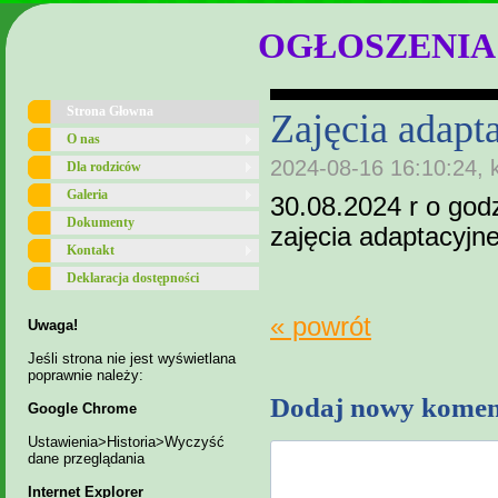
OGŁOSZENIA
Strona Głowna
Zajęcia adapt
O nas
2024-08-16 16:10:24, 
Dla rodziców
Galeria
30.08.2024 r o god
Dokumenty
zajęcia adaptacyjne
Kontakt
Deklaracja dostępności
« powrót
Uwaga!
Jeśli strona nie jest wyświetlana
poprawnie należy:
Dodaj nowy komen
Google Chrome
Ustawienia>Historia>Wyczyść
dane przeglądania
Internet Explorer