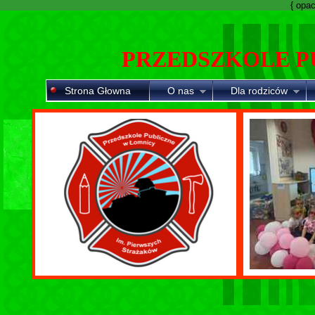
{ opaci
PRZEDSZKOLE P
Strona Głowna
O nas
Dla rodziców