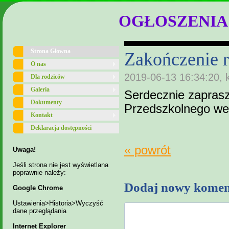
OGŁOSZENIA
Strona Głowna
Zakończenie 
O nas
2019-06-13 16:34:20, 
Dla rodziców
Galeria
Serdecznie zapras
Dokumenty
Przedszkolnego we
Kontakt
Deklaracja dostępności
« powrót
Uwaga!
Jeśli strona nie jest wyświetlana
poprawnie należy:
Dodaj nowy komen
Google Chrome
Ustawienia>Historia>Wyczyść
dane przeglądania
Internet Explorer