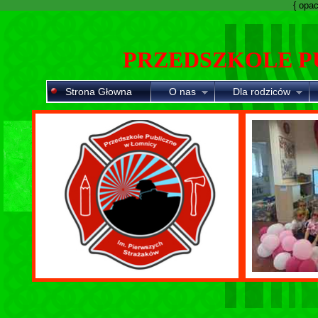
{ opaci
PRZEDSZKOLE P
Strona Głowna
O nas
Dla rodziców