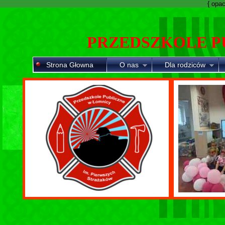
{ opaci
PRZEDSZKOLE P
Strona Głowna
O nas
Dla rodziców