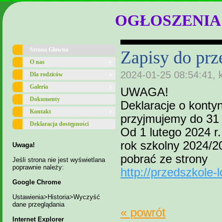
OGŁOSZENIA
Strona Głowna
Zapisy do prz
O nas
2024-01-25 08:54:41, 
Dla rodziców
Galeria
UWAGA!
Dokumenty
Deklaracje o kont
Kontakt
przyjmujemy do 31 
Deklaracja dostępności
Od 1 lutego 2024 r
rok szkolny 2024/2
Uwaga!
pobrać ze strony
Jeśli strona nie jest wyświetlana
poprawnie należy:
http://przedszkole
Google Chrome
Ustawienia>Historia>Wyczyść
dane przeglądania
« powrót
Internet Explorer