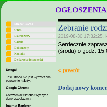
OGŁOSZENIA
Strona Głowna
Zebranie rod
O nas
2019-08-30 17:32:25, 
Dla rodziców
Galeria
Serdecznie zaprasz
Dokumenty
(środa) o godz. 15.
Kontakt
Deklaracja dostępności
« powrót
Uwaga!
Jeśli strona nie jest wyświetlana
poprawnie należy:
Dodaj nowy komen
Google Chrome
Ustawienia>Historia>Wyczyść
dane przeglądania
Internet Explorer