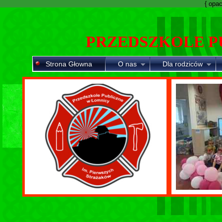
{ opaci
PRZEDSZKOLE P
Strona Głowna
O nas
Dla rodziców